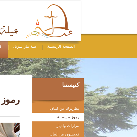
الصفحة الرئيسية
عيلة مار شربل
ك
كنيستنا
رموز 
بطريرك من لبنان
رموز مسيحية
مزارات واديار
قديسون من لبنان