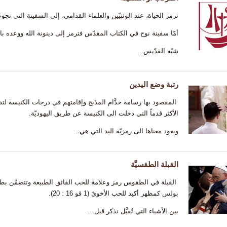
ترمز الحياة، عند الوثنيّين والعلماء القدامى، إلى السفينة التي تجوب
أمّا سفينة نوح في الكتاب المقدّس فترمز إلى دينونة الله ووعده بالخلا
شبّه القدّيس...
رتبة وضع اليدين
المقصود بها رسامة خدَّام المذبح وإقامتهم في درجات الكنيسة 
الأكثر قدماً التي دخلت الى الكنيسة عن طريق اليهوديّة.
ويعود معناها الى رمزيّة اليد التي هي...
القبلة الطقسيَّة
القبلة في الطقوس رمز وعلامة للحب الفائق الطبيعة وتتضمَّن بطبعه
بولس كمظهر أكيد للحب الأخويّ (1 قو 16 : 20).
بين الأشياء التي تُقَبَّل نذكر قبل...