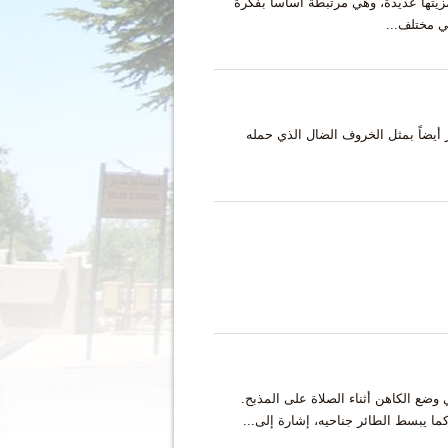
زيّتها عديدة، وهي مرتبطة أساساً بفكرة
في مختلف...
م يسوع: "أنا الراعي الصالح" (يو 10 : 11). ويذكّر أيضاً بمثل الخروف الضال الذي حمله
وضع الكاهن أثناء الصلاة على المذبح.
ا يبسط الطائر جناحيه، إشارة إلى...