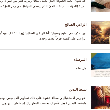
قد تكون الحيّة الحيوان الذي يحمل معان رمزيّة أكثر من سواه. رم
الحياة (الحيّة – الحياة – الحيّ الذي يعطي الحياة). هي رمز للقوّة 
الراعي الصالح
ورد ذكره في تعلي
الراعي على كتفيه فرحاً بعدما وجده.
المرساة
هل تعلم
بسط اليدين
هو رمز الاستقبال والعطاء. تشهد على ذلك تصاوير الدياميس، وهي 
وتُبسَط اليدين فوق الأسرار، بحسب البطريرك إسطفان الدويهي، كم