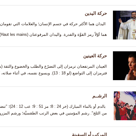
حركة اليدين
اليدان هما الأكثر حركة في جسم الإنسان؛ والعلامات التي تقومان ب
هما أوّلاً رمز القوَّة والقدرة. واليدان المرفوعتان (Haut les mains)، التي يرفعهما الموقوف أو السجين،...
حركة العينين
فترمزان إلى التواضع (لو 18 : 13). ويسوع نفسه، في أثناء صلاته، كان يرفع عينيه إلى...
الرشــم
بالدم أو بالماء
من الثلج". رشم المؤمنين في بعض الرتب الطقسيَّة؛ ورشم المزر
المركب أو السفينة