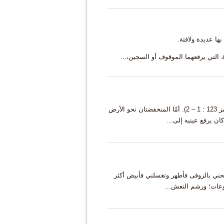
ها عديدة ولافتة.
العينان المرتفعتان ترمزان إلى التضرّع والطلب والخضوع والثقة (مز 123 : 1 – 2). أمّا المنخفضتان نحو الأرض
 المبارك (خر 24 : 8؛ مز 51 : 9؛ عب 12 : 24)؛ "تنضحني بالزوفى فأطهر وتغسلني فأبيض أكثر
وعات؛ ورشم النعش...