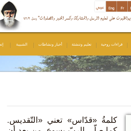
ات روحية
تعليم وتنشئة
أخبار ونشاطات
الشبيبة
إتصل بنا
لمةُ «قدّاس» تعني «التّقديس.
ما صلّى الربّ يسوع، من بعد أن