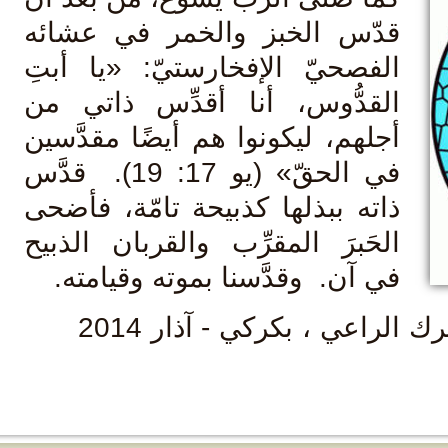
دّس الخبز والخمر في عشائه
لفصحيّ الإفخارستيّ: «يا أبتِ
لقدُّوس، أنا أقدِّس ذاتي من
جلهم، ليكونوا هم أيضًا مقدَّسين
في الحقّ» (يو 17: 19). قدَّس
اته ببذلها كذبيحة تامّة، فأضحى
لحَبرَ المقرِّب والقربان الذبيح
ي آن. وقدَّسنا بموته وقيامته.
الرسالة العامة الثالثة للبطريرك الراعي ، بكركي - آذار 2014