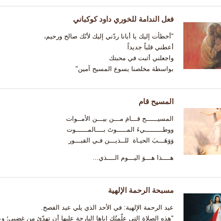
فعل الندامة للخوري داود كوكباني
"أخطأت إليك يا أبانا ردّني إليك لأنّك صالح ورحيم،
أعطني قلباً جديداً
واجعلني أثبت في محبتك
بواسطة مخلصنا يسوع المسيح آمين"
المسيح قام
المسيــــــح قـــامَ مـــن بيـــن الأمــوات
ووطـــــــــيءَ المـــــوتَ بــــالمــــــوت
وَوَهَـــبَ الحيـاة للــذيـــن فـي القبـــور
هــــذا هـــوَ اليـــوم الــــذي...
مسبحة الرحمة الإلهية
عيد الرحمة الإلهية: في الأحد الذي يلي عيد الفصح.
"هذه الصلاة التي علّمتُكِ إياها البارحة عليها أن تهدّئ من غضبي؛ 