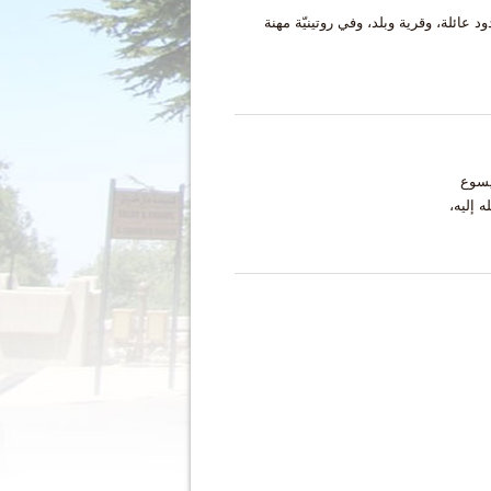
د عائلة، وقرية وبلد، وفي روتينيّة مهنة
 يسوع
له إليه،