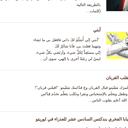
بالطريقة التالية:
(كلمات...
أبتي
"أبتي إنّي أُسَلّمُ لكَ ذاتي فافعَل بي ما تَشاء
ومَهما فعَلتَ بي، فأنا شاكِرٌ لَكَ.
إنّي مستَعِدٌّ لِكلِّ شيء، وأرتَضي بكلِّ شيء،
ليسّ لي رغبَةٌ أخرى يا إلهي، سوى أن...
لب القربان
َك مَضّيتو قبال القربان وعَ قدّاسك مَضّيتو: "اقبلني قربان"!
وطفل وتِحلَم بالإستحباس وتقرا وتكتُب تِتعلّم تخدُم قِدّاس
الله أعلم بقلوب الناس...
بابا الفخري بندكتس السادس عشر للعذراء في لوريتو