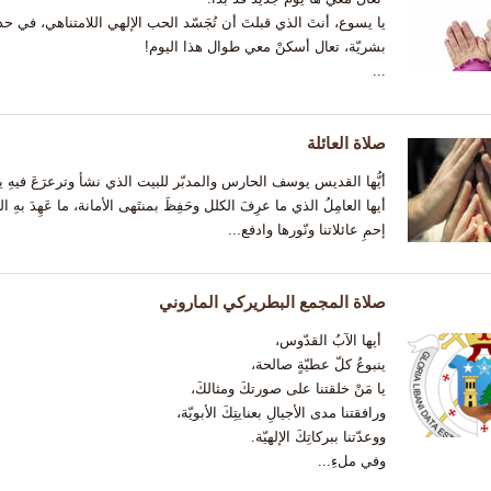
يا يسوع، أنتَ الذي قبلتَ أن تُجَسّد الحب الإلهي اللامتناهي، في حدو
بشريّة، تعال أسكنْ معي طوال هذا اليوم!
...
صلاة العائلة
أيُّها القديس يوسف الحارس والمدبّر للبيت الذي نشأ وترعرَعَ فيهِ
أيها العامِلُ الذي ما عرِفَ الكلل وحَفِظَ بمنتَهى الأمانة، ما عَهِدَ بهِ ال
إحمِ عائلاتنا ونّورها وادفع...
صلاة المجمع البطريركي الماروني
أيها الآبُ القدّوس،
ينبوعُ كلّ عطيّةٍ صالحة،
يا مَنْ خلقتنا على صورتكَ ومثالكَ،
ورافقتنا مدى الأجيالِ بعنايتِكَ الأبويّة،
ووعدّتنا ببركاتِكَ الإلهيّة.
وفي ملءِ...