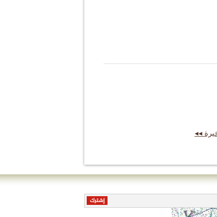
خيرة ◂◂