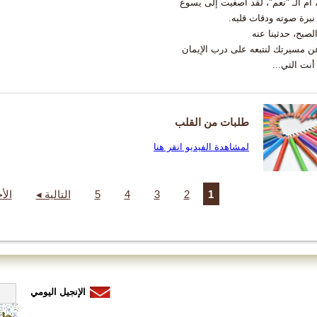
 أم الـ "نعم"، لقد أصغيت إلى يسوع
نبرة صوته ودقات قلبه.
لصبح، حدثينا عنه
عن مسيرتك لنتبعه على درب الإيمان
أنت التي...
طلبات من القلب
لمشاهدة الفيديو انقر هنا
1
2
3
4
5
التالية ◂
الأ
الإنجيل اليومي