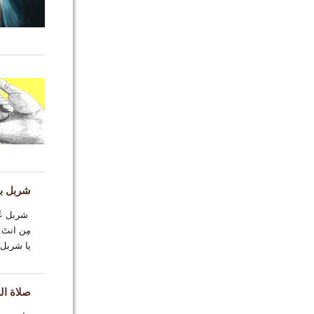
شربل بق
شربل عُمر
مِن انتَ 
يا شربل 
صلاة ال