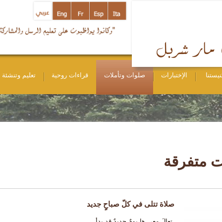
نيستنا
الإختبارات
صلوات وتأملات
قراءات روحية
تعليم وتنشئة
 متفرقة
صلاة تتلى في كلّ صباحٍ جديد
تعالَ معي ها يومٌ جديدٌ قد بدأ.