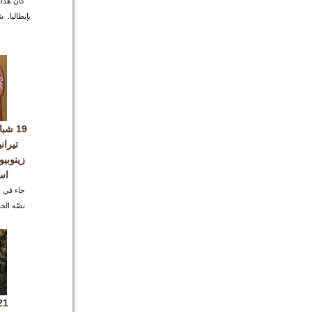
كان هذان
بإيطاليا. 
19 ش
تيرا
زينوبيو
اس
نصّه الح