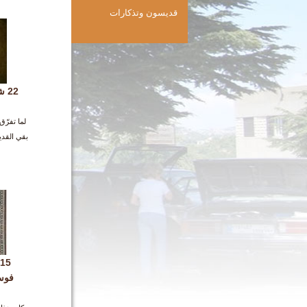
قديسون وتذكارات
22
لما تفرّق
بقي القد
فوس