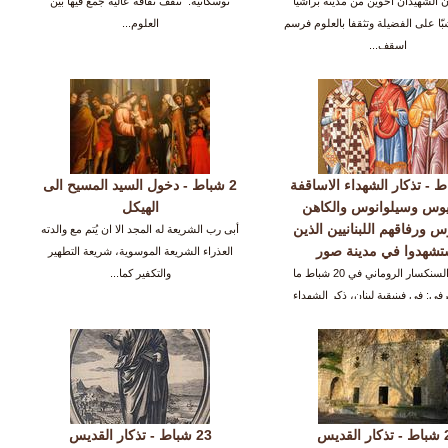
 الشهيدان اخوين من مدينة براشيا
توسكانية. تثقف ثقافة عالية جمع فيها بين
شبّا على الفضيلة وتثقفا بالعلوم فرسم
العلوم...
اسقف...
باط - تذكار الشهداء الاساقفة
2 شباط - دخول السيد المسيح الى
نيوس وسيلوانوس والكاهن
الهيكل
س ورفاقهم اللبنانيين الذين
أبى رب الشريعة له المجد الا ان يُتم مع والدته
تشهدوا في مدينة صور
العذراء الشريعة الموسوية، شريعة التطهير
جاء في السنكسار الروماني في 20 شباط ما
والتكفير كما...
رفي: في فينيقية لبنان، ذكر الشهداء
الطوباويين الذين...
21 شباط - تذكار القديس
23 شباط - تذكار القديس