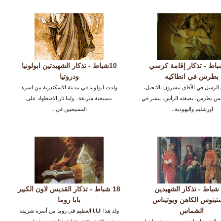
 شباط - تذكار إقامة كرسي
10شباط - تذكار الشهيدتين ابولونيا
بطرس في انطاكيه
ودروتيا
 الرسل في الآفاق يبشرون بالانجيل،
ولدت ابولونيا في مدينة الاسكندرية من اسرة
يس بطرس، بصفته الرأس، يبشر في
مسيحية شريفة. ولما ثار الاضطهاد على
اورشليم واليهودية...
المسيحيين في...
15 شباط - تذكار الشهيدين
18 شباط - تذكار القديس لاون الكبير
تينوس الكاهن ويوتيناس
بابا روما
الشماس
ولد هذا البابا العظيم في روما من أسرة شريفة