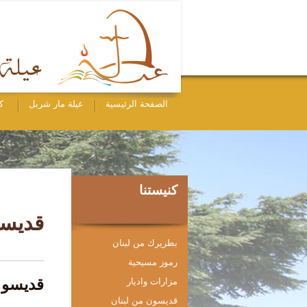
الصفحة الرئيسية
عيلة مار شربل
ك
كنيستنا
قديسو
بطريرك من لبنان
رموز مسيحية
مزارات واديار
قديسو 
قديسون من لبنان