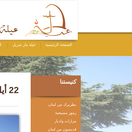
الصفحة الرئيسية
عيلة مار شربل
ك
كنيستنا
22 أيلول - عيد مار فوقا (أيضاً في 23 تموز)
بطريرك من لبنان
رموز مسيحية
مزارات واديار
قديسون من لبنان