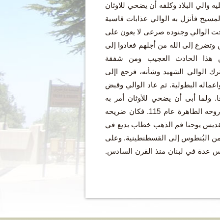
 والي البلاد وكلفه أن يضحي للاوثان
لمسيح فأنزل به الوالي عذابات قاسية
ت الوالي وجنوده صرعى لا يعون على
تضرع إلى الله من أجلهم فعادوا إلى
هذا الحادث العجيب ومن شفقة
رك الوالي الشهيد وشأنه، فرجع اإلى
عماله البطولية. ثم عاد الوالي وقبض
. ولما أبى أن يضحي للأوثان أمر به
فعذبوه إلى أن فاضت روحه الطاهرة عام 115. فكان ضريحه
قديس يوحنا فم الذهب خطاب بديع في
من البُنطوس إلى القسطنطينية. وعلى
س عدة في لبنان منذ القرن السادس.