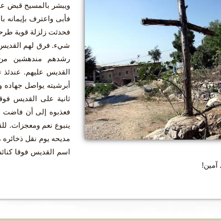
ويبشر بالمسيح قبض عليه
فأبى واعترف بإيمانه با
فحدثت زلزلة قوية طرح
شيء. فرق لهم القديس و
رشدهم مندهشين من 
القديس عليهم. عندئذ ت
أبرشيته يواصل جهاده وا
ثانية على القديس فوقا
ينبوع نعم ومعجزات. لل
مديحه يوم نقل ذخائره 
اسم القديس فوقا كنائ
 آمين!