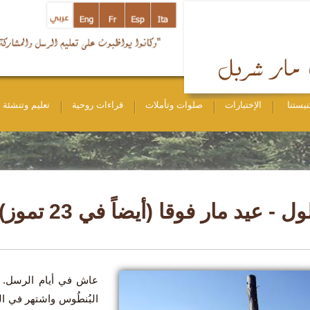
نيستنا
الإختبارات
صلوات وتأملات
قراءات روحية
تعليم وتنشئة
عاش في أيام الرسل. ر
البُنطُوس واشتهر في ال