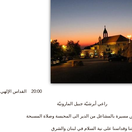
20:00 القداس الإلهي يحتفل به سيادة المطران ميشال عون
برشيّة جبيل المارونيّة
 مسيرة بالمشاعل من الدير الى المحبسة وصلاة المسبحة
نا وقداسنا على نية السلام في لبنان والشرق