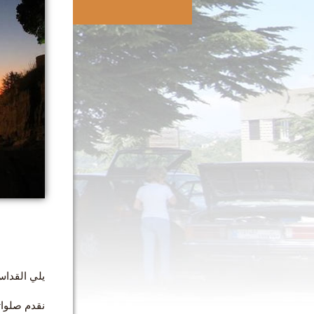
راعي أ
يلي القداس
نقدم صلوات