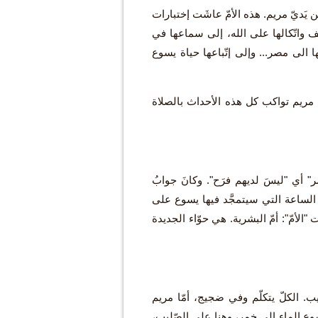
 بين يَديّ مريم. هذه الأمّ عاشَت إختبارات
 واتّكالها على الله، إلى سماعها في
 الى مصر... وإلى إتّباعها حياة يسوع
 مريم تواكب كل هذه الأحداث بالصلاة
 أي "ليسَ لديهم فرَح". وكانَ جوابُ
الساعة التي سيتمجَّد فيها يسوع على
أمّ": أمّ البشرية. هي حوّاء الجديدة
. الكلّ يتكلّم وفي ضجيج، أمّا مريم
 الماء إلى خمر، وهنا على الصّليب،