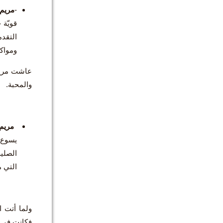
-
مريم 
قويّة 
التقدم
ومواكب
عاشت مريم 
والمحبة.
مريم
يسوع:"
الصليب
التي م
ولما أتت ا
فكانت في ص