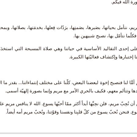
رة الله فيكم.
يم، نتأمل بحياتها، بصَبرها، بصَمتِها، برَدّات فِعلها، بخدمَتها، بصلاتها، وب
فكلّما نتأمّل بها، نصبح شبيهين بها.
ى إحدى التقاليد الأساسية في حياتنا وهي صلاة المسبحة التي استخدَم
ا إختبارها وإكتشاف فعاليّتها الكبيرة.
 أمًّا لنا فنصبح إخوة لبعضنا البعض، كلّنا على مختلف إنتماءاتنا... بقدر ما ال
دها وتتألم معهم، فكيف بالحري الأمر مع مريم وإنما بصورة إلهيّة أسمى.
أن نُحِبّ مريم، فلن نحِبَّها أبداً أكثر ممّا أحبّها يسوع. الله لا ينافس مريم
ع. فنحن نُحبّ يسوع من كلّ قلبِنا ونفسنا وقوّتنا، ونُحبّ مريم أمه أيضاً.