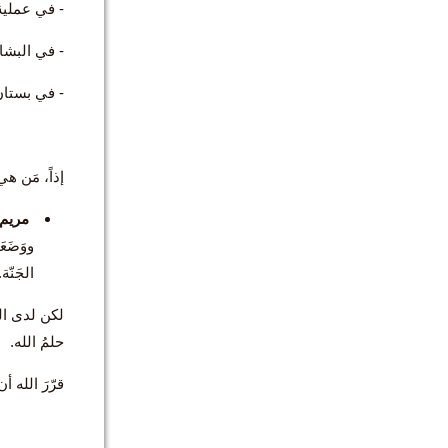
- في عملية
- في البشا
- في بستان
إذاً، مَن ه
مريم 
ووَضَع
الجَنّة.
لكن لدى الله
حلمُ الله.
قرّرَ الله أ