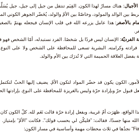
لأجيال
: هناك مسارٌ لهذا الكون. القِيَم تنتقل من جيل إلى جيل، جيل يُسَلِّم
ربط بين الوالد والمولود، وخاصّةً بين الأمّ والولد، يُحَضّر الجوهر الكوني المرأ
ام بالأصغر
: هذا عامل يزرعه الله في قلب الإنسان فيجعله يهتمّ بالصغير ل
ر.
 الفرديّة
: الإنسان ليس فردًا بل شخصًا. الفرد نستبدله، أمّا الشخص فهو فر
 فرادته وكرامته. البشرية تسعى للمحافظة على الشخص ولا على النوع، وا
بفضل العلاقة الحميمة التي لا تُدرَك بين الأم والولد.
أمور، الكون يكون قد حضّر المواد لتكون الأمّ. يضيف إليها الحبّ لتكتم
فِعل قبول حرّ وبإرادة حرّة وليس بالغريزة للمحافظة على النوع. بإرادتها الح
الواقع، ظهَرَت أمٌ غريبة، وبفعل إرادة حرّة قالت نَعَم لله. كلّ الكون كان 