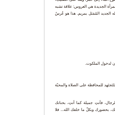
المرأة الجديدة هي العروس: علاقة تشبه
 الجديد المُمَثل بمريم. هذا هو عُرسُ
ان لدخول الملكوت.
لتَجتَهد للمحافظة على الصلاة والمحبّة
لرجال، فأنتِ جميلة كما أنتِ، بحنانك
يّتك، بحضورك وبكلّ ما خلقك الله... فلا