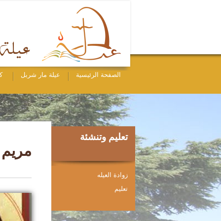
الصفحة الرئيسية
عيلة مار شربل
ك
تعليم وتنشئة
مريم
زوادة العيله
ﺗﻌﻠﻴﻢ