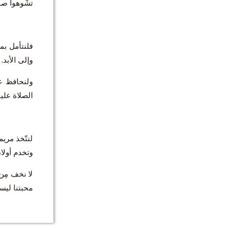
تشّوهوا صو
فلنتأمل بمر
وإلى الأبد. 
ولنحافظ عل
الصلاة علين
لنتّخذ مريم
وتخدم أولا
لا نخف مِن 
محبتنا ليسو