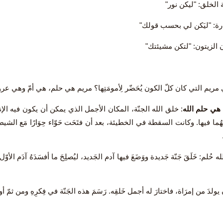
 الخلق: "ليكن نور"
رة: "ليَكن لي بحسب قولك"
 الزيتون: "لتكن مشيئتك"
ي مريم التي كان كلّ الكون يُحَضّر لِأمومَتِها؟ مريم هي حلم، هي أمّ وهي ع
هي حلم الله
: خلق الله الجنّة، المكان الأجمل الذي يمكن أن يكون فيه ا
َهُما فيها. وكانت السقطة في الخطيئة، بعد أن فتَحَت حَوّاء حِوَارًا مَع الشي
 حُلم: خَلَقَ جَنّة جَديدة ووَضَعَ فيها آدم الجَديد، ليُصلِحَ ما أفسَدَهُ آدَم
ن يولدَ من إمرَاة، فاختارَ له أجمل خَلقِه. رَسَمَ هذه الجَنّة في فِكرِهِ ومن ثمّ أوج