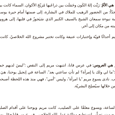
هي الأمّ
: رَبَّت إلهُ الكَون وحَمَلَت بين ذراعَيها مُزيّحَ الأكوان. السماء كانت
جدّاً: من الحضور الرهيب للملاك في البشارة، إلى صمتها أمام حيرة يوسف
ة نبوءة سمعان الشيخ بالسيف الكبير الذي سَيَجوزُ في قلبها، إلى هروبها
ته من مكان إلى آخر.
أحداثًا قويّة وإختبارات عنيفة وكانت تختبر مشروع الله الخلاصيّ. كانت
 هي العروس
: في عرس قانا، انتبهت مريم إلى النقص :"ليسَ لديهم خمر"
ما لي ولك يا إمرأة؟ لم تأتِ ساعتي بعد". الساعة في إنجيل يوحنا، هيَ 
. نادى يسوع مريم "يا امرأة"، وليس "أمي"، فهي منذ هذه اللحظة أصبحت "ال
ن خلالها سيُصلِح البشريّة.
لساعة، ويسوع معلقًا على الصليب، كانت مريم ويوحنا على أقدام الصليب
مت، تصلّي لتستطيع مواكبة عمل الله الخلاصي. في عرس قانا حوّل يسوع