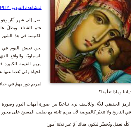
لمشاهدة الفيديو: https://youtu.be/pEVFrr1PLIY
نصل إلى شهر أيّار وهو ن
عتم الشتاء. ويطلّ علين
الكنيسة في هذا الشهر ا
نحن نعيش اليوم في عال
السماويّة والواقع الذ
مريم القيمة الكبيرة ف
الحياة وفي بُعدنا عنها 
لمريم دور مهمّ في حيات
تنا وماذا تعلّمنا؟
رمز الحقيقي للأمّ. وللأسف نرى تباعدًا بين صورة أمهات اليوم وصورة مر
 في التاريخ ولا تتغيّر كالموضة لأن مريم ثابتة مع صليب المسيح على محور 
لّه يَعمَل ويُحَضِّر ليكون هناك أمّ عبر ثلاثة أمور: