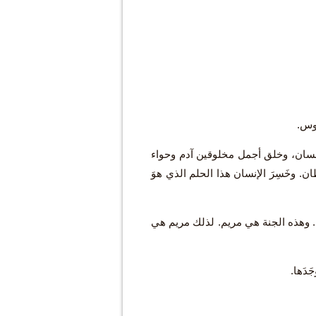
روس.
لإنسان، وخلق أجمل مخلوقين آدم وحواء
طان. وخَسِرَ الإنسان هذا الحلم الذي هوَ
 الأوّل. وهذه الجنة هي مريم. لذلك مريم هي
َدَها.