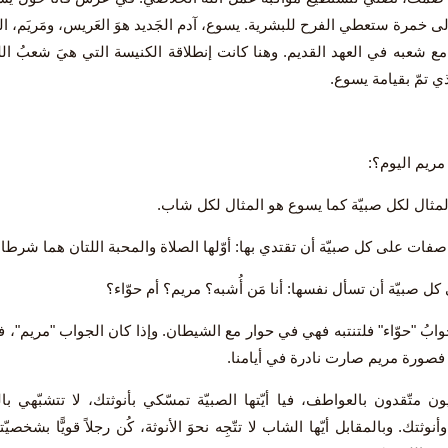
لى خمرة ستعطي الفرح للبشرية. يسوع، آدم الجَديد هوَ العَريس، ومَريَم، 
 مع شعبه في العهد القديم. وهنا كانت إنطلاقة الكنيسة التي هيَ شعبُ الله
ي تمّ بقيامة يسوع.
 مريم اليوم؟:
مثال لكل صبيّة كما يسوع هو المثال لكل شاب.
صفات على كل صبيّة أن تقتدي بها: أوّلها الصلاة والمحبة اللتان هما شرط
كل صبيّة أن تسأل نفسها: أنا مَن أُشبه؟ مريم؟ أم حوّاء؟
جوابُ "حوّاء" فلتنتبه فهي في حوار مع الشيطان. وإذا كان الجواب "مريم"، ف
 فصورة مريم صارت نادرة في أيامنا.
 متّقدون بالعواطف، فيا أيّتها الصبيّة تمسّكي بأنوثتك، لا تتشبّهي با
وثتك. وبالمقابل أيّها الشاب لا تتّجِه نحوَ الأنوثة، كُن رجلاً قويًّا بشخص