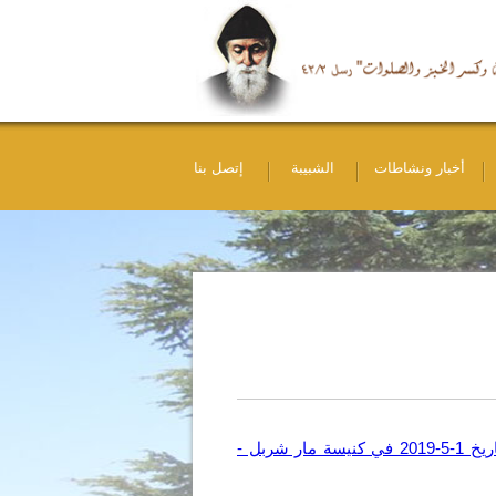
أخبار ونشاطات
الشبيبة
إتصل بنا
لقاء عيلة مار شربل بتاريخ 1-5-2019 في كنيسة مار شربل -