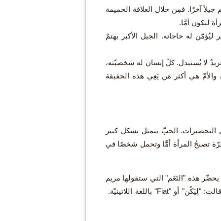
 جيلاً آخرًا. فمِن خلال العلاقة الحميمة
ة لتكون أمًّا.
يُؤمّن له حاجاته. الجيل الأكبر يهتمّ
يدٌ لا يُستبدل. كلّ إنسان له شخصيّته،
لأمّ هي أكثر مَن يَعِي هذه الحقيقة
ل التحضيرات. الحبّ يتمثل بشكل كبير
رّة تصبحُ المرأة أمًّا وتحمل شخصًا في
يحضّر هذه "النَعَم" التي ستقولها مريم
لله. طلبَ الله منها جسدًا، فقالت: "فليكُن لي بحسب قولك". فكانت "الأمّ" بإمتياز. قالت: "لِيَكُن" أو "Fiat" باللغة اللاتينيّة.