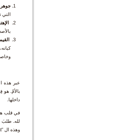
جوهر ا
التي ت
الإهتم
بالأصغ
القيمة
كيانه،
وخاصة 
عبر هذه ال
بالأمّ. هو 
داخلها.
في قلب هذا 
وهذه ال "Fiat" نجدُها في ثلاث محطات مهمة وأساسية في مسار الكون: