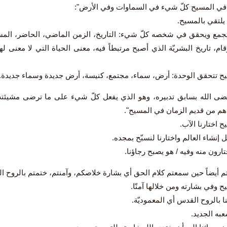
يلتقي بالمسيح.
جمع ويحقق في شخصه كلّ شيء: التاريخ، الزمن الماضي، الحاضر، المستقب
قام، تاريخ البشريّة الذي أصبح مرتبطاً فيه، معنى الحياة التي لا معنى
ح تتحقق الوحدة: أرض، سماء، مجتمع، كنيسة، أرض جديدة وسماء جديدة.
قضى الله بسابق تدبيره، وهو الذي يفعل كلّ شيء على ما ترضى مشيئته أ
هم من قديم الزمان في المسيح".
 اختارنا الآب.
بل إنشاء العالم واختارنا لنسبّح بمجده.
ارون منه وفيه / هو يصبح رجاؤنا.
 وفي بشارته ومن خلالها آمنّا.
ا بالروح القدس أي المعموديّة.
عبه الجديد.