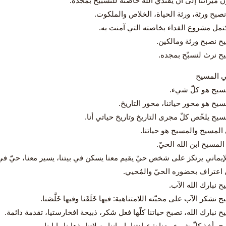
ن ميراثنا إلى أن يفتدي الله خاصته للتسبيح بمجده.
نصبح ورثة، ورثة الحياة، الخلاص والملكوت.
كتمل مشروع الفداء بخاصته التي آمنت به.
ح نصبح ورثة ومالكين.
ح نرث لنسبّح بمجده.
سيح هو كلّ شيء.
سيح هو محور حياتنا، محور التاريخ.
يح يلخّص كلّ مجرى التاريخ وتاريخ حياتي أنا.
 المسيح والمسيح هو حياتنا.
لمسيح ابن الله الحيّ.
الإيماني يرتكز على شخص حيّ يقيم معنا يسكن في بيتنا، يسير معنا، حيّ في قل
ي اعتراف بحضوره الحيّ والمُحيي.
 نبارك الله الآب.
نشكر الآب على محبّته اللامتناهية: فيها خَلَقَنا وفيها خَلَّصَنا.
 نبارك الله، تصبح حياتنا كلّها فعل شكر، ذبيحة افخارستيا، تقدمة دائمة.
 يأخذ كلّ شيء معناه: عبادتنا، إيماننا، صلاتنا، ذهابنا وإيابنا.