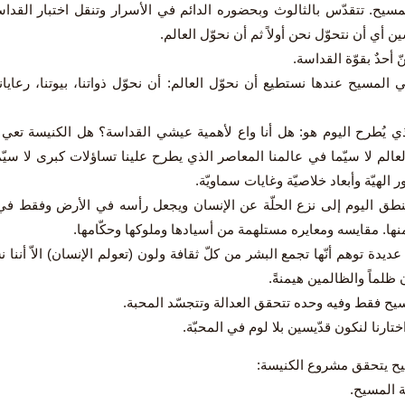
مسيح. تتقدّس بالثالوث وبحضوره الدائم في الأسرار وتنقل اختبار القداس
ن أي أن نتحوّل نحن أولاً ثم أن نحوّل العالم.
ّ أحدٌ بقوّة القداسة.
في المسيح عندها نستطيع أن نحوّل العالم: أن نحوّل ذواتنا، بيوتنا، رعايان
ي يُطرح اليوم هو: هل أنا واع لأهمية عيشي القداسة؟ هل الكنيسة تعي 
لعالم لا سيّما في عالمنا المعاصر الذي يطرح علينا تساؤلات كبرى لا سي
 الهيّة وأبعاد خلاصيّة وغايات سماويّة.
نطق اليوم إلى نزع الحلّة عن الإنسان ويجعل رأسه في الأرض وفقط في ا
ا. مقايسه ومعايره مستلهمة من أسيادها وملوكها وحكّامها.
ديدة توهم أنّها تجمع البشر من كلّ ثقافة ولون (تعولم الإنسان) الاّ أننا
ظلماً والظالمين هيمنةً.
يح فقط وفيه وحده تتحقق العدالة وتتجسّد المحبة.
ختارنا لنكون قدّيسين بلا لوم في المحبّة.
يح يتحقق مشروع الكنيسة:
سة المسيح.