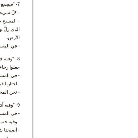
7- "فيجمع في المسيح كلّ شيء في السماوات وفي الأرض":
- كلّ شيء 
- المسيح ي
الذي زلّ و
الأرض.
- في المسي
8- "وفيه 
جعلوا رجاء
- في المسيح
- اختارنا ق
- نحن المخت
9- "وفيه أنتم أيضاً حين سمعتم كلام الحق أي بشارة خلاصكم، وآمنتم، ختمتم بالروح القدس الموعود".
- في المسيح
- وفيه ختمن
- أصبحنا ش