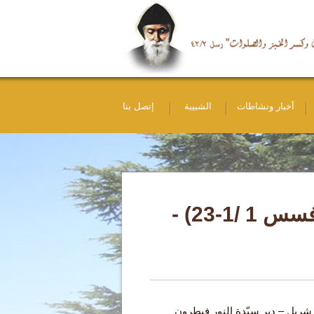
أخبار ونشاطات
الشبيبة
إتصل بنا
"حياتنا في المسيح، حياتنا لأجل المسيح" (أفسس 1 /1-23) -
 شربل – دير سيّدة النور فيطرون