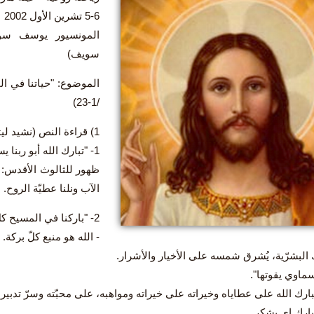
5-6 تشرين الأول 2002
المونسيور يوسف سوي
سويف)
/1-23)
1) قراءة النص (نشيد ليتورجي)
1- "تبارك الله أبو ربنا يسوع المسيح"
ظهور للثالوث الأقدس: 
الآب ونلنا عطيّة الروح.
2- "باركنا في المسيح كلّ بركة روحيّة في السماوات":
- الله هو منبع كلّ بركة.
ك البشرّية، يُشرق شمسه على الأخيار والأشرار.
سماوي يقوتها".
بارك الله على عطاياه وخيراته على خيراته ومواهبه، على محبّته وسرّ تدبيره
بارك إي يشكر.