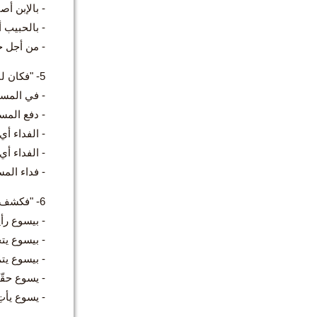
- بالإبن أصب
- بالحبيب أ
- من أجل ح
5- "فكان لنا فيه الفداء بدمه، أي غفران الخطايا، على مقدار غنى نعمته التي أفاضها علينا بكلّ ما فيها من حكمة وفهم":
- في المسي
- دفع المس
- الفداء أي 
- الفداء أي
- فداء المس
6- "فكشف لنا سرّ مشيئته التي ارتضى في نفسه أن يحقّقها، أي التدبير الذي يتمّمه عندما تكتمل الأزمنة":
- بيسوع رأين
- بيسوع يت
- بيسوع يتمّ التدب
- يسوع حقّ
- يسوع يأت