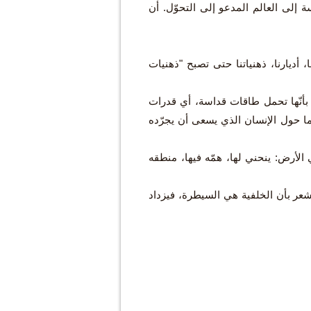
ة إلى العالم المدعو إلى التحوّل. أن
ا، أديارنا، ذهنياتنا حتى تصبح "ذهنيات
بأنّها تحمل طاقات قداسة، أي قدرات
ّما حول الإنسان الذي يسعى أن يجرّده
لأرض: ينحني لها، همّه فيها، منطقه
 نشعر بأن الخلفية هي السيطرة، فيزداد