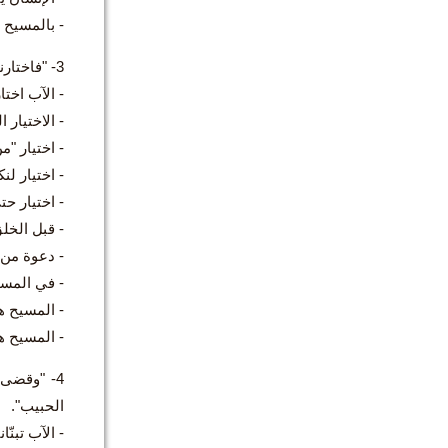
- بالمسيح 
3- "فاختارنا فيه قبل إنشاء العالم لنكون عنده قدّيسين بلا لوم في المحبّة":
- الآب اختا
- الاختيار 
- اختيار "م
- اختيار ل
- اختيار حت
- قبل الخل
- دعوة من 
- في المس
- المسيح ه
- المسيح ه
4- "وقضى 
الحبيب".
- الآب تبنّانا