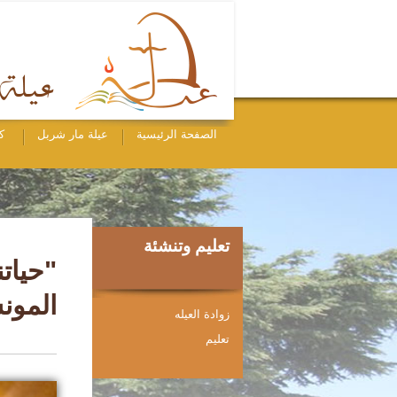
الصفحة الرئيسية
عيلة مار شربل
ك
تعليم وتنشئة
المون
زوادة العيله
ﺗﻌﻠﻴﻢ