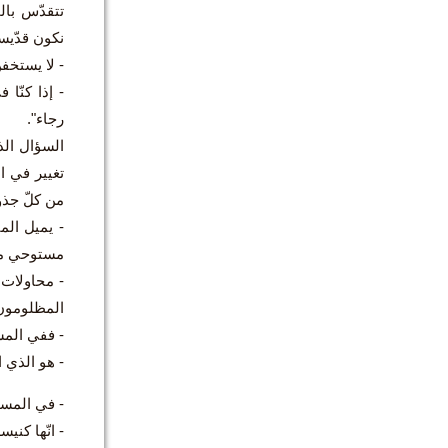
تتقدّس بال
نكون قدّيسي
- لا يستخفن
- إذا كنّا 
رجاء".
السؤال الذ
تغيير في ا
من كلّ جذور
- يميل الم
مستوحي منه
- محاولات ع
المظلومون 
- ففي المس
- هو الذي ا
- في المس
- انّها كني