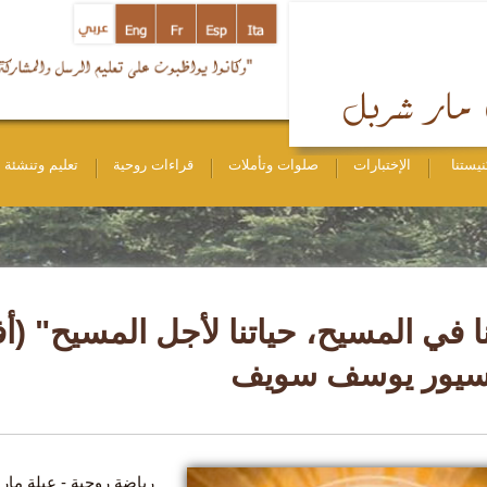
نيستنا
الإختبارات
صلوات وتأملات
قراءات روحية
تعليم وتنشئة
سيور يوسف سويف
رياضة روحية - عيلة مار