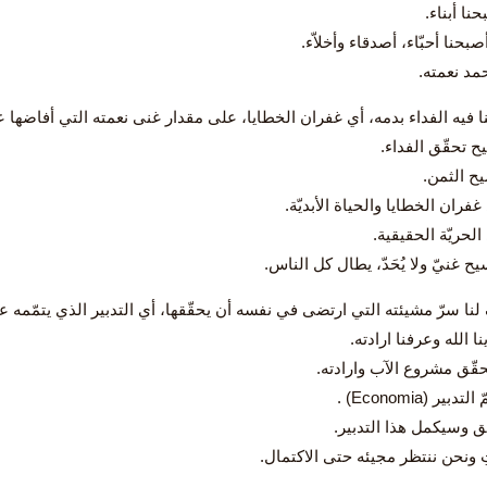
حنا أبناء.
صبحنا أحبّاء، أصدقاء وأخلاّء.
مد نعمته.
ح تحقّق الفداء.
يح الثمن.
غفران الخطايا والحياة الأبديّة.
 الحريّة الحقيقية.
يح غنيّ ولا يُحَدّ، يطال كل الناس.
ا الله وعرفنا ارادته.
حقّق مشروع الآب وارادته.
ير (Economia) .
ق وسيكمل هذا التدبير.
ِ ونحن ننتظر مجيئه حتى الاكتمال.