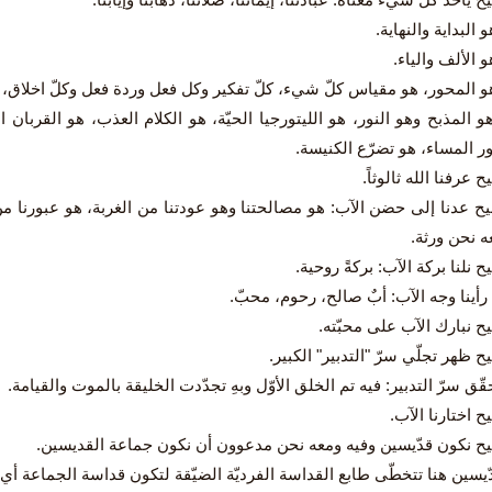
 البداية والنهاية.
 الألف والياء.
و المحور، هو مقياس كلّ شيء، كلّ تفكير وكل فعل وردة فعل وكلّ اخلاق، 
و المذبح وهو النور، هو الليتورجيا الحيّة، هو الكلام العذب، هو القربان
ر المساء، هو تضرّع الكنيسة.
 عرفنا الله ثالوثاً.
ح عدنا إلى حضن الآب: هو مصالحتنا وهو عودتنا من الغربة، هو عبورنا من
ه نحن ورثة.
 نلنا بركة الآب: بركةً روحية.
رأينا وجه الآب: أبٌ صالح، رحوم، محبّ.
ح نبارك الآب على محبّته.
 ظهر تجلّي سرّ "التدبير" الكبير.
ّق سرّ التدبير: فيه تم الخلق الأوّل وبهِ تجدّدت الخليقة بالموت والقيامة.
 اختارنا الآب.
ح نكون قدّيسين وفيه ومعه نحن مدعوون أن نكون جماعة القديسين.
ّيسين هنا تتخطّى طابع القداسة الفرديّة الضيّقة لتكون قداسة الجماعة أي