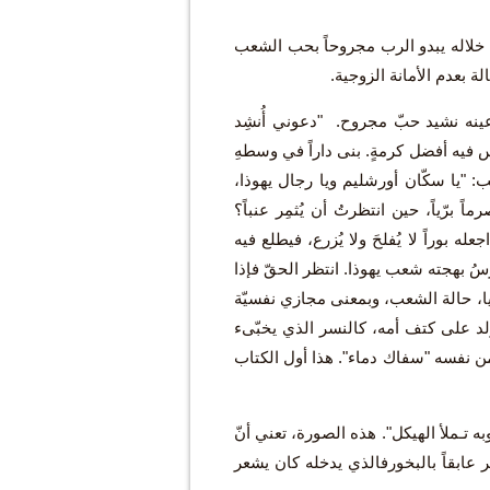
اردة في الفصل 6، بداية كتاب عمانوئيل الذي يمتد حتى الفصل 11. من خلاله يبدو الرب مجروحاً بحب الشعب
ة بعدم الأمانة الزوجية.
ه نشيد حبّ مجروح. "دعوني أُنشِد
س فيه أفضل كرمةٍ. بنى داراً في وسطهِ
اطب: "يا سكّان أورشليم ويا رجال يهوذا،
 برّياً، حين انتظرتُ أن يُثمِر عنباً؟
ه بوراً لا يُفلحَ ولا يُزرع، فيطلع فيه
رسُ بهجته شعب يهوذا. انتظر الحقّ فإذا
نشيد يمثّل على لسان أشعيا، حالة الشعب، وبمعنى مجازي نفسيّة
ولد على كتف أمه، كالنسر الذي يخبّىء
من نفسه "سفاك دماء". هذا أول الكتاب
ثوبه تـملأ الهيكل". هذه الصورة، تعني أنّ
ر عابقاً بالبخورفالذي يدخله كان يشعر