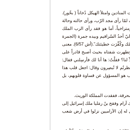
بواب من أصوات المنادين وامتلأ الهيكل دُخاناً ( بخّور).
مّا رأى مجد الرّب، ورأى حالته وحالة
ومتراخياً، أما هو فقد رأى الرب الملك
ليّ أحدُ السّرافيم وبيده جمرة (الجمرة
الغافرة) أخذها بملقط من المذبَح ومسَّ فمي وقال: أُنظر هذه مسّت شفتيك فأُزيلَ اثمُك وكُفِّرَت خطيئتك".(أش 6/57). معنى
وتطهرت شفتاه بحيث أصبح قادراً على
نا؟ فقلْتُ: ها أنا لك فأرسِلني فقال:
رتُم لا تُبصِرون وقال: اجعل قلب هذا
(أش6/8-10). هذا لا يعني أبداً أنّ الرب هو المسؤول عن قساوة قلوبهم، بل
 محرقة، ففقدت المملكة الوريث.
 رصين ملك آرام وفقح بنُ رمَليا ملك إسرائيل إلى
يل له إن الآراميين نزلوا في أرض شعب