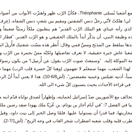
وما حصل مع أشعيا يُسمّى Théophanie، فكأنّ الرّب ظهر واهتزّت الأ
 لي! هلكتُ لأنّي رجلٌ دنس الشفتين ومقيم بين شعبٍ دنس الشفاه. (عِرِف ل
لذي رأته عيناي هو الملك الرّب القدير" هم ينصّبون ملكاً زمنيّاً ضعيفاً 
ه وظيفة النبي، أن يذكِّر أبداً بالملك الحقيقي و هو الرّب القدير. "فطار ا
شعيا عاش خبرة حقيقية، لا نعرف تفاصيلها ولكنّه مسّ بجمرة من الرّب 
مة الموكلة إليه. "وسمعتُ صوت الرّب يقول: مَن أُرسِل؟ من يكون رسولاً ل
لْ لهذا الشعب، مهما سمعتُم لا تفهمون (وهنا كلّ حسرة قلب الرب) مهما نظ
الشعب قاسياً، أذنيه ثقيلتين وعينيه مغمضتين"، 
ي قراءة الأحداث بحيث ينسبون كلّ شيء الى الله.
تحالف مع الأشوريين ضدّ إسرائيل لحمايته، وإظهاراً لصدق نواياه قدّم ابنه
ويقول أشعيا في الفصل 7: "في أيام آحاز بن يوتام، بن عُزيّا ملك يهوذا صعِد
حاربتها، فما قدرا أن يستوليا عليها. فلمّا وصل الخبر إلى بيت داود، وق
ضطرب قلبه وقلب شعبه اضطراب شجر الغاب في وجه الريح". (أش7/1-2).