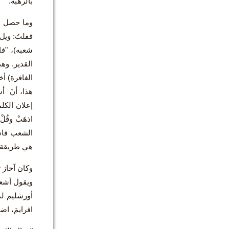
بالرهبة.
فقلتُ: ويل
شعبه)، "فا
القدير. وهذ
هذا، أنَ أ
إعلان الكل
اذهَبْ وقُ
هي طريقة ف
وكان آحاز 
أورشليم لم
افرايمَ، ا