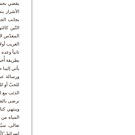
يقضي بحسب 
الأشرار بن
بجانب الجد
التّبن كال
المقدّس لأنّ
الغريب أولا
ثانياً وعد
بطريقة أُخر
يأتي إلينا 
ورسالة عما
للحبّ أو لل
الذئب مع ا
نرضى بالظل
وينتهي كتا
المياه من 
تعالى، سبّ
إسرائيل"(أش12/1-