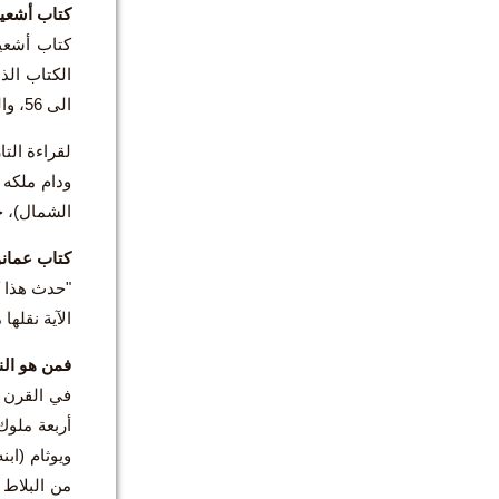
كتاب أشعيا
الى 56، والكتاب الثالث من 57 الى 66. انتهت كتابة سفر أشعيا كما نعرفه اليوم في القرن الخامس قبل المسيح.
ودام ملكه 
الشمال)، حت
كتاب عمانو
الآية نقله
فمن هو الن
أربعة ملوك
ويوثام (ابن
من البلاط 