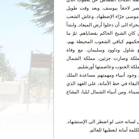
مصر لاحقاً بيوسف. وبعد وقت طويل
 موسى جرّاء الإضطهاد. وعاش الشعب
في الصحراء الى أن دخلوا أرض الميعاد. وابتدأ
كان الشيخ الحاكم بقضاياهم. ثمّ ما
يحكمهم كباقي الشعوب المحيطة بهم،
ع شاول وداوود وسليمان. مع وفاة
لكة وصارت جزئين، مملكة الشمال
لكة الجنوب وعاصمتها أورشليم.
جود أنبياء ومهمتهم مساعدة الملك
لبقاء في خط الأمانة، على العهد الذي
ء. ومن أنبياء الشمال ايليا، اليشاع
لى لسانه حتى لو اضطر الى الإستشهاد.
لمة أمانة لنعطيها للعالم.