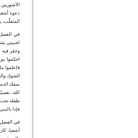
الأشوريين 
المتقلّب، ي
في الفصل 
لحبيبي نشي
وحفَر فيه م
احكموا بين 
فاعلموا ما 
الشوك والعو
الله، نفسي
طفله تحت ج
فإذا بالنب
أشعيا، كان 