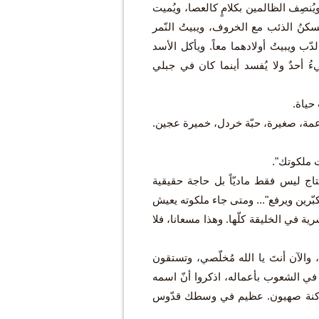
ُنصِف الظالمين بكلامٍ كالعصا، ويُميت
سكنُ الذئب مع الخروف، ويبيتُ النّمر
ب ويبيتُ أولادهما معاً. ويأكل الأسد
ءُ أحدٌ ولا يُفسد أينما كان في جبلي
حياة.
ناعمة، صغيرة، حبّة خردل، خميرة عجين.
أت ملكوتك".
اج ليس فقط ماديّاً بل حاجة حقيقية
بّرين ويرفع"... ومتى جاء ملكوته يعيش
ة في الخليقة كلّها. وهذا مسعانا، فلا
والآن أنتَ يا الله مُخلّصي، وتستقون
 في الشعوب بأعماله، اذكروا أنّ اسمه
ا ساكنة صهيون. عظيم في وسطك قدّوس