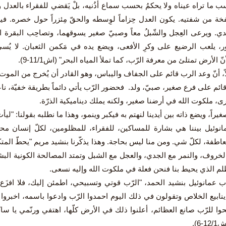
ما تراه عيناه ولا يحكمُ بحسب سماع أذُنيه، بلْ يَقضي للفقراء بالعدل وي
فخة من شفتيه. يكون العدل حِزاماً لوِسطه والحقّ مِئزراً حول خصره. في
ي. ويرعى العِجل والشّبلُ معاً وصبيّ صغير يسوقهما، وتصاحِب البقرة الدّ
ثور، يلعب الرضيع على وكرِ الأفعى، ويضع يده في مَكمن الثعبان. لا يُسي
 الأرض تمتلئ من معرفة الرّب، كما تملأ المياه البحر" (اش11/1-9).
ً، أنّ وعد الرب قائم على الجفاف واليباس، وهو القادر أن يُخرج من الموت 
ه قائم على فرع صغير، صبيّ، ولد. فحضور الرّب يأتي دائماً بطريقة خفيّة، 
ى، ملكوت الله في أرضنا صغير، ولكنه يملك ديناميكية الذرّة.
صغيراً، ويضع ذاته بين أيدينا لنهتم به فيكبر وينمو، وهذا ما نطلبه بقولنا: "لي
نوئيل بيننا هي بشارة للمساكين، للفقراء، للمظلومين، لكلّ إنسان محت
عاطفة، لكلّ شي. ومن منا ليس بحاجة. وهذا يذكّرنا بنشيد مريم "يحطّ المتك
لخروف، والنمر مع الجدي، والعجل مع الشبل وتمتد المصالحة الكونية البشري
م الذي يحيط بنا فنحن فعلة في ملكوت الله وإليه نسعى.
ب عمانوئيل بنشيد الحمد، "الرّب قوتي وتسبيحي، اطمئن إليك، فلا افزَع، 
ينابيع الخلاص وتقولون في ذلك اليوم احمدوا الرّب وادعوا باسمه، اخبروا
حوا للرّب صانع العظائم، أعلنوا ذلك في الأرض كلّها، اهتفي ورنّمي ي
6).