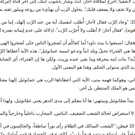
 لأشعيا: اخرج لملاقاة آحاز، انتَ وشآر ياشوب ابنك، إلى آخر قناة البركة 
ئن ولا تخف ولا يضعف قلبك". يحاول الرب أن يهدّىء من روعه ويبلور ثقته به
وفي الآية 10: "وعاد الرّب فقال لآحاز: أُطلب لنفسك آية من عند الرّب إلهك، إما
وته)، "فقال آحاز: لا أطلب ولا أُجرّب الرّب". (دلالة على عدم إيمانه بقدرة 
 فقال: اسمعوا يا بيتَ داود! أما كفاكُم أن تُضجروا الناس حتّى تُضجروا الهي
ها هي العذراء تحبلُ وتلد ابناً وتدعو اسمه عمانوئيل". هذه الآية أعطاها ال
ة؟ مات ابنه محرقة وما بقي عنده وريث. ولكن ها إن العذراء، أي الشابة، تح
يد الذي ستولى الحكم. وهذا هو المعنى الأول.
اني، وهوكما فهمه متى، الآية التي أعطاناها الرب هي عمانوئيل إلهنا معنا.
ليس هو الملك المنتظر، بل آخر.
يبدأ بعمّانوئيل وبينتهي: ها أنا معكم إلى مدى الدهر يعني عمّانوئيل، ولهذا
ظلمات.
أما الفصل 10 فيعلن: "الشعب السالك في الظلام رأى نوراً ساطعاً، والجالِسون 
اجاً على ابتهاج وزِدتهم فرحاً يا ربّ، كالفرح في الحصاد فرَحَهم أمامك وكاب