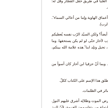
العُليا في طريق حقل القصّار وقُلْ له:
.
 من أعماق الهاوية وإما من أعالي السماء".
الرب).
 أيضاً؟ ولكن السيّد الرّب نفسه يُعطيكم
رّب لآحاز حتّى لو لم يكن يستحقها. وما
بل وتلِد ابنا ً.هذه علامة الله بينكم،
 وبما أنّ حزقيا ابن آحاز كان أسوأ من
 أطلق هذا الإسم على الكتاب ككلّ.
في أرض الموت وظلالِه أشرق عليهم النورُ.
تهاج من يتقاسمون الغنيمة، لأنّ النيرَ