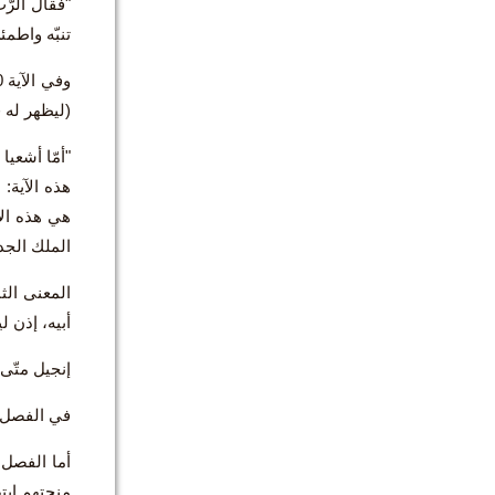
"فقال الرّب
تنبّه واطم
(ليظهر له ق
"أمّا أشعيا
هذه الآية: 
هي هذه الآي
الملك الجد
المعنى الث
أبيه، إذن 
إنجيل متّى 
في الفصل 9 استعراض لحالة الشعب الضعيف، اليائس، المحارب داخلياً وخارجياً والسائر في ال
منحتهم ابته