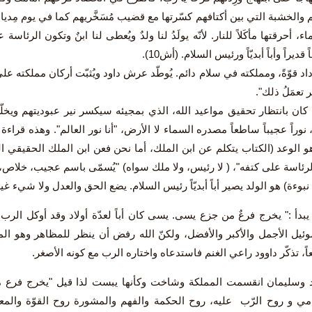
 والخشبة التي بين أكتافهم كسّرتها مع قضيب مُسَخَّريهم كما في يوم مِديان
دماء، أحرقتها مأكَلاً للنار. لأنّه يولَدُ لنا ولدٌ ويُعطى لنا ابنٌ وتكون ال
ً قديراً وأباً أبديّاً ورئيس السلام. (أش10).
اد قوّةً، ومملكته في سلام دائم. يُوطّد عرش داود ويُثبّت أركان مملكته على 
 تعمَلُ ذلك".
 كان بانتظار تحقيق مواعيد الله، الذي بمجيئه سيكسر نير عبوديتهم وي
، نوراً عجيباً ساطعاً مصدره السماء لا الأرض، "أنا نور العالم". وهذه قراءة م
و الوعد (الكتاب يتكلم عن ابن الملك، أما نحن فعن ابن الملك الحقيقي الذي
لرئاسة على كتفه"، ( لا رئيس، ولا ملك سواه) "يُسمّى باسم عجيب، خلاص، ويك
 نبوءة) هو الولد يصير أباً أبديّاً رئيس السلام. يضع الحق والعدل ولا شيء غ
لفصل 11 يبدأ :" يخرج فرعٌ من جزع يسى. يسى كان أباً لعدّة أولاد وقد أوكل ال
ئيل الأجمل والأكبر والأفضل، ولكنّ الله رفض أن ينظر للمظاهر وهو ال
اً، تذكّر داوود راعي الغنم فاستدعاه واختاره الرب مع كونه الأصغر.
د وسليمان انقسمت المملكة وشاخت وكأنها يبست لذا قيل "يخرج فرع م
مي و روح الرّب عليه، روح الحكمة والفهم والمشورة روح القوّة والمعرف