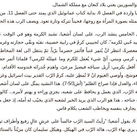
والسوريين يعني بلاد كنعان مع مملكة الشمال.
دعوة أشعيا و
مثله بصورة المرأة مع زوجها، فحيناً تتركه وتارة تعود. ويصف الرب هذه الحال
الخامس ينشد الرب، على لسان أشعيا، نشيد الكرمة وهو في الوقت عين
د حُبي لكرمه". كان لحبيبي كرمٌ في رابية خصيبة، نقبَه ونقّى حجارته وغر
عصرةً، انتظر انْ يُثمِر عنباً فأثمر حصرماً برّياً. ثمّ ينتقل الى لغة المخ
كرمي وبيني. أيّ شيء يُعمَل للكرم وما عمِلتُه لكرمي؟ فلماذا أثمر حصرماً
أفعل بكرمي: أُزيل سياجَه فيصيرُ مرعىً، واهدِم جُدرانَه فتدوسه الأقدام، اجعل
سَج، وأوصي الغيوم انْ لا تُمطِر عليه، كرمُ الرّب القدير بيت اسرائيل وغ
سفك الدماء، والعدل فإذا صراخ الظلم" (أش5/3-7). هذا ال
ّة الرّب، الذي يعمل و يحافظ على شعبه، يجري وراءه و يهتم لأمره... كال
ناحه ، هذا هو الرب الذي يريد الخير لشعبه الذي يخيّب له أمله، إذ جعل 
ي يجازف بنفسه ويخاطب الشعب بكلام قاس.
في الفصل 6، يقول أشعيا: "رأيتُ السيد الرّب جالساً على عرشٍ عالٍ رفيع وأطراف 
يرى بهاء الرّب، هالة الرّب في الهيكل. وهيكل سليمان كان مزيّناً بالستائ