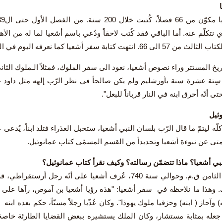
سِتة عشرة سنة بأورشليم ولم يكن صالحاً في نظر الرّب إلهه متل داود ج
ى أنّه أحرق ابنه في النار قرباناً للبعل".
ئيل
ا متى عن نبوءة أشعيا وتحديداً من القسم المسمّى كتاب عمانوئيل.
بي أشعيا؟ ماذا تتضمّن رسالته؟ وكيف نقرأ كتاب عمانوئيل؟
في القرن الثامن ق.م. وحوالي سنة 740، عُرف أشعيا على أنّه
. وهذا ما نلاحظه في سفر أشعيا: "هذه رؤيا أشعيا بن آموص، رآها على يهوذ
ه) وآحاز ( ابنه) وحزقيا ملوك يهوذا". وكان عُذّيا رجلاً مسنّاً، حكم بعده ابنه
جعله بمثابة مستشار، وكان الملك يستشيره ببعض القضايا الطارئة خاص