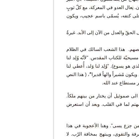
. نِعال العدو في المعركة، مع كلّ ثوبٍ
رئاسة على كتفه، يُسمّى باسم عجيب، ويكون
الحقّ والعدل من الآن إلى الأبد. غيرةُ
خلّصهم. هذا الشعب السالك في الظلام
سيحيّة للكتاب المقدس. "لأنّه وُلِد لنا
 هو يسوع). "وُلِد لنا وَلد، أُعطي لنا
ون مُشيراً والهاً قديرا"ً، ( هذا النص
ير مستطاع عند الله.
رب الى صموئيل أن يختار من بينهم ملكاً.
مهتم لما في القلب. وبعد أن استعرض
ن جزع يسى". وهنا الأعجوبة في هذا
ة والتقوى، ويبتهج بمخافة الرّب. لا