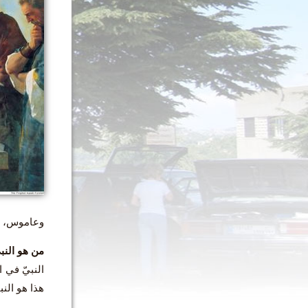
وعاموس، وه
من هو النب
النبيّ في 
هذا هو النب