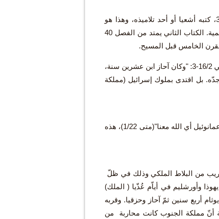
كتاب أشعيا مكوّن من 66 فصلاً، كُتبت خلال 200 سنة. من الفصل الأول حتى ال39، كتبه أشعيا أو أحد تلاميذه، وهذا هو
الكتاب الذي نتكلّم عنه. أما الباقي فقد كُتب لاحقاً ودُعي باسم أشعيا لما له من الأهمية. الكتاب الثاني يمتد من الفصل 40
لقراءة التاريخ المستتر وراء نصوص أشعيا، نعود الى سفر الملوك، فمثلاً الـملوك الثاني 16/2-3: "وكان آحاز ابن عشرين سنة،
دّه. بل اقتدى بملوك إسرائيل (مملكة
"حدث هذا كلّه ليتمّ ما قال الرّب بلسان النبي أشعيا، ستحبل العذراء فتلد ابناً، يُدعى عمانوئيل أي الله معنا"(متى 1/22)، هذه
 رجل أرستقراطي، قريب من البلاط الملكي وذلك في ظلّ
ا وأورشليم في أياّم عُذّيا ( الملك)
 يوثام أربع سنين ثمّ آحاز وحزقيا. وقربه
ة أنّ مملكة الجنوب كانت محاربة من