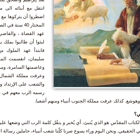
انتقل مع أبنائه الى 
اضطروا أن يتركوها مع
المختار 40 سنة 
عهد القضاة ، والقاضي 
لبثوا أن طالبوا بملك 
فابتدأ عهد الملوك م
سليمان، انقسمت المم
وعاصمتها السامرة، ومم
وعرفت مملكة الشمال و
والشعب على الإرتداد وا
رسمه الرب معهم في سينا
وشع. كذلك عرفت مملكة الجنوب أنبياء ومنهم أشعيا.
ي؟
الكتاب المقدّس هو الذي يُنبئ، أي يُخبر و ينقُل كلمة الرب التي وضعها ع
ي الحقيقي. ونحن اليوم وراء يسوع صرنا كلّنا شعب أنبياء، حاملين رسالة الك