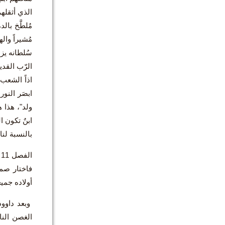
الذي أثقلهم
مُلطَّخ بال
مُشيراً والها
سُلطانه يزد
الرّب القدير
اذاً الشعب
ابصَر النور
ولد"، هذا ه
ابنٌ تكون ا
بالنسبة لنا
ا
فاختار صمو
أولاده جميع
وبعد داوو
الغصن النا