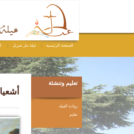
الصفحة الرئيسية
عيلة مار شربل
ك
تعليم وتنشئة
أشعيا
زوادة العيله
ﺗﻌﻠﻴﻢ