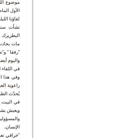
الأول الما
لقاؤنا اللي
البطريرك إ
مات بحادث 
"رفقا " و"نع
واليوم أيض
في اللقاء ا
راعوية العي
يُحدّث الطف
في البيت ي
ويعيش بشرا
والمسؤولية
الإنسان.
"خرافي تعر