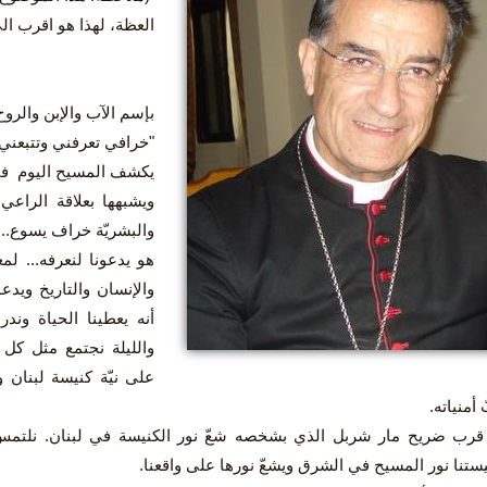
العظة، لهذا هو اقرب الى
بإسم الآب والإبن والروح
"خرافي تعرفني وتتبعني وأ
يكشف المسيح اليوم في ا
ويشبهها بعلاقة الراعي
والبشريّة خراف يسوع...
هو يدعونا لنعرفه... ل
والإنسان والتاريخ ويدع
أنه يعطينا الحياة وند
والليلة نجتمع مثل كل 
على نيّة كنيسة لبنان و
أمنياته.
ء قرب ضريح مار شربل الذي بشخصه شعّ نور الكنيسة في لبنان. نلتم
يستنا نور المسيح في الشرق ويشعّ نورها على واقعنا.