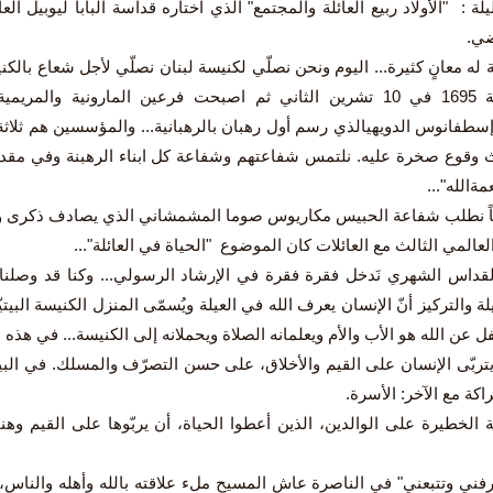
ضي.
لة له معانٍ كثيرة... اليوم ونحن نصلّي لكنيسة لبنان نصلّي لأجل شعاع بالكنيسة
نشأت سنة 1695 في 10 تشرين الثاني ثم اصبحت فرعين المارونية وا
سطفانوس الدويهيالذي رسم أول رهبان بالرهبانية... والمؤسسين هم ثلاثة: 
وقوع صخرة عليه. نلتمس شفاعتهم وشفاعة كل ابناء الرهبنة وفي مقدمت
مةالله"...
اً نطلب شفاعة الحبيس مكاريوس صوما المشمشاني الذي يصادف ذكرى وفاته 
لعالمي الثالث مع العائلات كان الموضوع "الحياة في العائلة"...
لة والتركيز أنّ الإنسان يعرف الله في العيلة ويُسمّى المنزل الكنيسة البيتي
ل عن الله هو الأب والأم ويعلمانه الصلاة ويحملانه إلى الكنيسة... في هذه ال
تربّى الإنسان على القيم والأخلاق، على حسن التصرّف والمسلك. في الب
كة مع الآخر: الأسرة.
 الخطيرة على الوالدين، الذين أعطوا الحياة، أن يربّوها على القيم وهن
فني وتتبعني" في الناصرة عاش المسيح ملء علاقته بالله وأهله والناس،