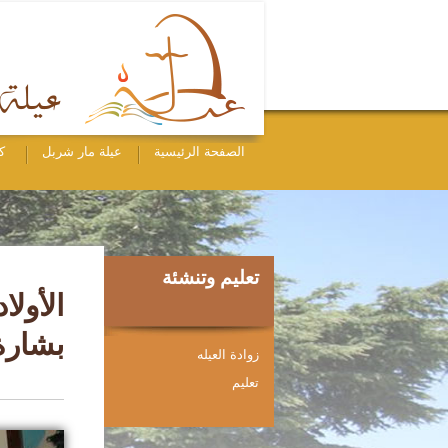
الصفحة الرئيسية
عيلة مار شربل
ك
تعليم وتنشئة
الأولا
بشارة 
زوادة العيله
ﺗﻌﻠﻴﻢ