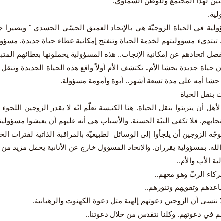
نين لهذا المجتمع وللوطن السماوي.
ولية في الحياة الزوجيّة هي بالإتحاد العميق الحسّي الجسدي " ويصيرا جسد
تبتديء مسؤوليتهم لخدمة الحياة وتنفتح إمكانية عطاء حياة جديدة. مسؤولية 
فصل اتحادهم عن إمكانية الإنجاب.. هذه المسؤولية يحملونها بعطائهم المتبا
ن حياة جديدة بحشا الأم.. تكتشف الأم أولاً واقع هذه الحياة الجديدة وتنق
حشا أمه على مدة تسعة أشهر.. أبوة وأمومة مسؤولة.
هل أن يتريثوا بنقل الحياة. هنا الكنيسة تعلّم انّه لا يقدر الزوجين اللجو
جابهم. فلا تكفي النيّة الحسنة. والأسباب هي أنه عليهم أن يعيشوا مسؤوليت
جّه الزوجين أن يلجأوا إلى الوسائل الطبيعيّة بالمراقبة الذاتية لفترات ا
له. بمسؤولية يقرران. والإتحاد المسؤول خارج عن الأنانية يحمل مزيد من ال
ة الأب والأم..
كاء الربّ وهو معهم..
اعدهم وتقويهم وتنورهم..
ا ننسى أن الزوجين دعوتهم إلهية مثل دعوة الكهنوت والرهبانية.
م في دعوتهم. وكلنا نتقدس من خلال دعوتنا..