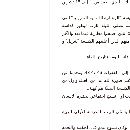
موضوع الليلة : "الأولاد ربيع العائلة والمجتمع" الذي اختاره قداسة البابا ليوبيل العائلات الذي انعقد من 1 إلى 15 تشرين
: "الرهبانية اللبنانية المارونية" التي
لمريمية... نصلي الليلة للرب ليظهر قداسة
اثنين اصبحوا مطارنة فيما بعد والآخر
هم الذين أعلنتهم الكنيسة "شربل" و
اليوم...(تاريخ اللقاء).
وفي هذا القداس الشهري نَدخل فقرة فقرة في الإرشاد الرسولي... وكنا قد وصلنا إلى الفقرات 46-47-48، وتحدثنا عن
ّة... صورة الله تبدأ من العيلة وأول من
كنيسة البيتيّة هم كهنة...
يت أول نسيج اجتماعي يختبره الإنسان
ا يسمّى البيت المدرسة الأولى لتربية
 "وكان يسوع ينمو في الحكمة والنعمة