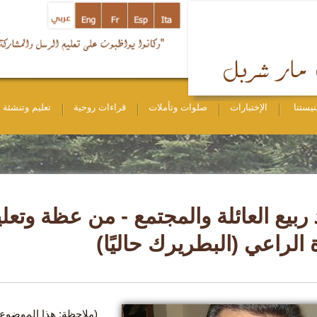
نيستنا
الإختبارات
صلوات وتأملات
قراءات روحية
تعليم وتنشئة
د ربيع العائلة والمجتمع - من عظة وتع
الراعي (البطريرك حاليًا)
(ملاحظة: هذا الموضوع 