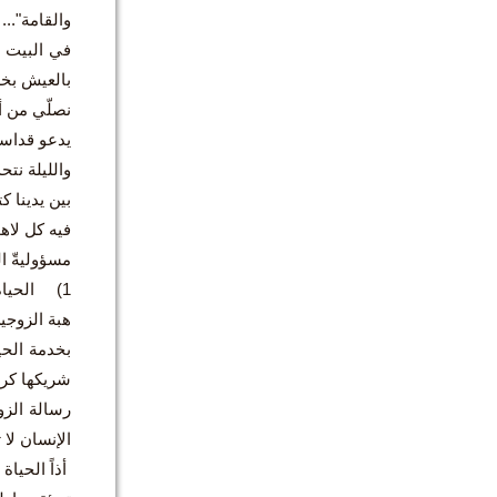
والقامة"...
في البيت أ
بالعيش بخل
نصلّي من أج
يدعو قداسة 
والليلة نتح
بين يدينا ك
فيه كل لاهو
مسؤوليةّ ال
1) الحياه هي هبة من الله.
هبة الزوجي
بخدمة الحي
شريكها كري
رسالة الزو
الإنسان لا 
أذاً الحيا