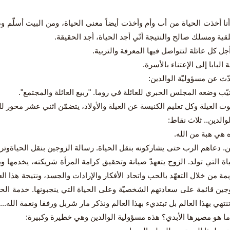
نا أخذت الحياة من أب وأم وأخذت أيضاً معنى الحياة، ومن البيت أسلّم ودي
قية ومسلك صالح والنتيجة أنّي أجد الحياة، أجد الحقيقة.
ل كل عائلة لتتواصل فيها المعرفة والتربية.
البابا إلى الإعتناء بالأسرة.
دّث عن مسؤوليّة الوالدين:
تيّب وضعه المجلس الحبري للعائلة في روما. "ربيع العائلة والمجتمع".
ت العيلة وكل تعليم الكنيسة عن العيلة والأولاد، يتضمّن اثني عشر محور لل
والدين.. ثلاث نقاط:
ن. دعاهم الرب حتى يشاركونه بنقل الحياة. رسالة الزوجين بنقل الحياةوترب
اة التي تولد. الزوج يتعهدّ صيانة وتحقيق كرامة المرأة شريكته، يخدمها وي
مة من خلال التعهّد بالحب واتحاد الأفكار والإرادات والجسد، ونتيجة هذا ا
جين قائمة على سعادتهم الشخصيّة وعلى الحياة التي ينجبونها. خدمة الحي
تنتهي بهذا العالم بل تبتديء بهذا العالم ونذكر مار شربل ورفقا ونعمة الله...
ة ما هو مصيرها الأبدي؟ هذه مسؤولية الوالدين وهي خطيرة وكبيرة: