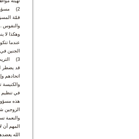
تهيئة مواط
2) مسؤولية.
قمّة المسؤ
والنفوس .. 
وهكذا لا ين
عندما تتكو
الجنين في 
3) التريث بنقل الحياة
قد يضطر الأ
اتحادهم وإن
والكنيسة تو
في تنظيم ال
هذه مسؤولي
الزوجين شر
والنعمة تس
المهم أن ل
الله يعضده