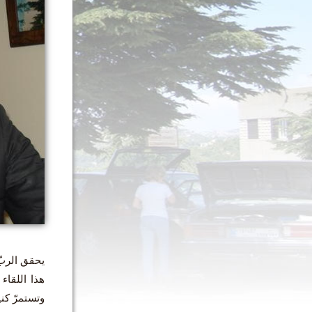
يحقق الربّ 
هذا اللقا
وتستمرّ كن